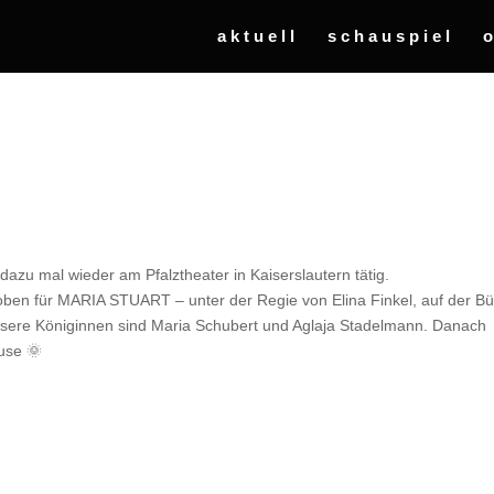
aktuell
schauspiel
dazu mal wieder am Pfalztheater in Kaiserslautern tätig.
en für MARIA STUART – unter der Regie von Elina Finkel, auf der B
sere Königinnen sind Maria Schubert und Aglaja Stadelmann. Danach
ause 🌞