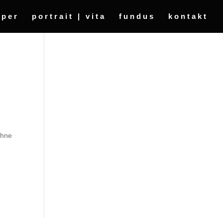
oper
portrait | vita
fundus
kontakt
ühne