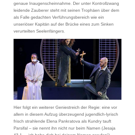
genaue Inaugenscheinnahme. Der unter Kontrollzwang
leidende Zauberer steht mit seinen Trophäen über dem
als Falle gedachten Verführungsbereich wie ein
unseriöser Kapitän auf der Brücke eines zum Sinken
verurteilten Seelenfängers.
Hier folgt ein weiterer Geniestreich der Regie: eine vor
allem in diesem Aufzug überzeugend jugendlich-lyrisch
frisch strahlende Elena Pankratova als Kundry tauft
Parsifal – sie nennt ihn nicht nur beim Namen (Jesaja
43,1 – „ich habe dich bei deinem Namen gerufen“),