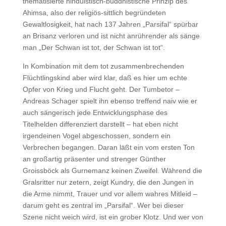
thematisierte hinduistisch-buddhistische Prinzip des
Ahimsa, also der religiös-sittlich begründeten
Gewaltlosigkeit, hat nach 137 Jahren „Parsifal“ spürbar
an Brisanz verloren und ist nicht anrührender als sänge
man „Der Schwan ist tot, der Schwan ist tot“.
In Kombination mit dem tot zusammenbrechenden
Flüchtlingskind aber wird klar, daß es hier um echte
Opfer von Krieg und Flucht geht. Der Tumbetor –
Andreas Schager spielt ihn ebenso treffend naiv wie er
auch sängerisch jede Entwicklungsphase des
Titelhelden differenziert darstellt – hat eben nicht
irgendeinen Vogel abgeschossen, sondern ein
Verbrechen begangen. Daran läßt ein vom ersten Ton
an großartig präsenter und strenger Günther
Groissböck als Gurnemanz keinen Zweifel. Während die
Gralsritter nur zetern, zeigt Kundry, die den Jungen in
die Arme nimmt, Trauer und vor allem wahres Mitleid –
darum geht es zentral im „Parsifal“. Wer bei dieser
Szene nicht weich wird, ist ein grober Klotz. Und wer von