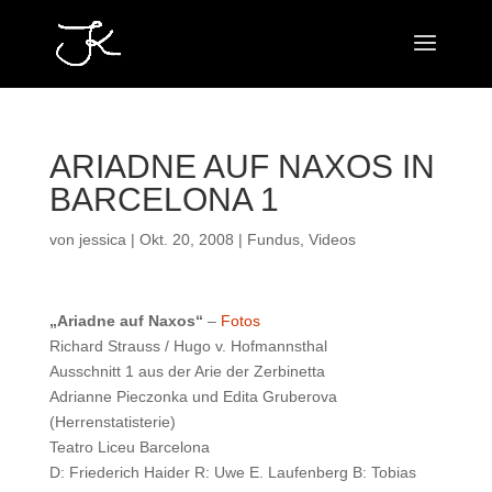
ARIADNE AUF NAXOS IN
BARCELONA 1
von
jessica
|
Okt. 20, 2008
|
Fundus
,
Videos
„Ariadne auf Naxos“
–
Fotos
Richard Strauss / Hugo v. Hofmannsthal
Ausschnitt 1 aus der Arie der Zerbinetta
Adrianne Pieczonka und Edita Gruberova
(Herrenstatisterie)
Teatro Liceu Barcelona
D: Friederich Haider R: Uwe E. Laufenberg B: Tobias