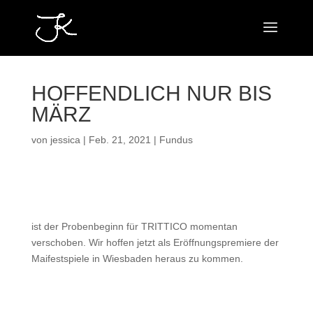
HOFFENDLICH NUR BIS
MÄRZ
von
jessica
|
Feb. 21, 2021
|
Fundus
ist der Probenbeginn für TRITTICO momentan
verschoben. Wir hoffen jetzt als Eröffnungspremiere der
Maifestspiele in Wiesbaden heraus zu kommen.