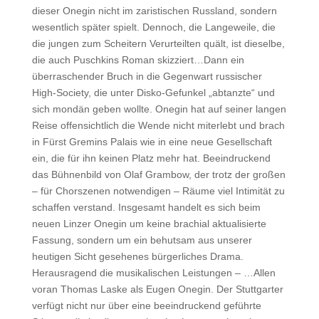
dieser Onegin nicht im zaristischen Russland, sondern
wesentlich später spielt. Dennoch, die Langeweile, die
die jungen zum Scheitern Verurteilten quält, ist dieselbe,
die auch Puschkins Roman skizziert…Dann ein
überraschender Bruch in die Gegenwart russischer
High-Society, die unter Disko-Gefunkel „abtanzte“ und
sich mondän geben wollte. Onegin hat auf seiner langen
Reise offensichtlich die Wende nicht miterlebt und brach
in Fürst Gremins Palais wie in eine neue Gesellschaft
ein, die für ihn keinen Platz mehr hat. Beeindruckend
das Bühnenbild von Olaf Grambow, der trotz der großen
– für Chorszenen notwendigen – Räume viel Intimität zu
schaffen verstand. Insgesamt handelt es sich beim
neuen Linzer Onegin um keine brachial aktualisierte
Fassung, sondern um ein behutsam aus unserer
heutigen Sicht gesehenes bürgerliches Drama.
Herausragend die musikalischen Leistungen – …Allen
voran Thomas Laske als Eugen Onegin. Der Stuttgarter
verfügt nicht nur über eine beeindruckend geführte