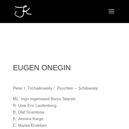
EUGEN ONEGIN
Peter I. Tschaikowsky / Puschkin – Schilowsky
ML: Ingo Ingensand Borys Sitarski
R: Uwe Eric Laufenberg
B: Olaf Grambow
K: Jessica Karge
C: Marita Erxleben