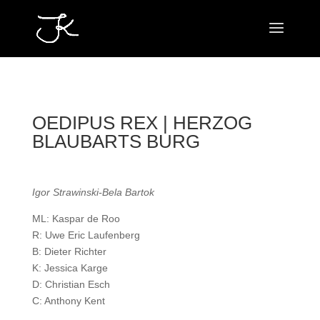
OEDIPUS REX | HERZOG
BLAUBARTS BURG
Igor Strawinski-Bela Bartok
ML: Kaspar de Roo
R: Uwe Eric Laufenberg
B: Dieter Richter
K: Jessica Karge
D: Christian Esch
C: Anthony Kent