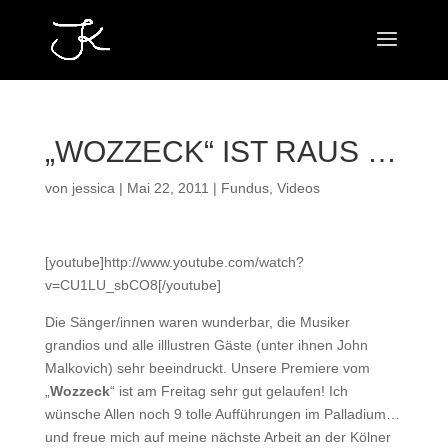
„WOZZECK“ IST RAUS …
von
jessica
|
Mai 22, 2011
|
Fundus
,
Videos
[youtube]http://www.youtube.com/watch?
v=CU1LU_sbCO8[/youtube]
Die Sänger/innen waren wunderbar, die Musiker
grandios und alle illlustren Gäste (unter ihnen John
Malkovich) sehr beeindruckt. Unsere Premiere vom
„
Wozzeck
“ ist am Freitag sehr gut gelaufen! Ich
wünsche Allen noch 9 tolle Aufführungen im Palladium…
und freue mich auf meine nächste Arbeit an der Kölner