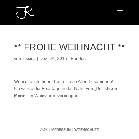
** FROHE WEIHNACHT **
von
jessica
|
Dez. 24, 2015
|
Fundus
Wünsche ich Ihnen/ Euch – also Allen Leser/innen!
Ich werde die Feiertage in der Nähe von „Der
Ideale
Mann
“ im Weinviertel verbringen.
© JK
|
IMPRESSUM
|
DATENSCHUTZ