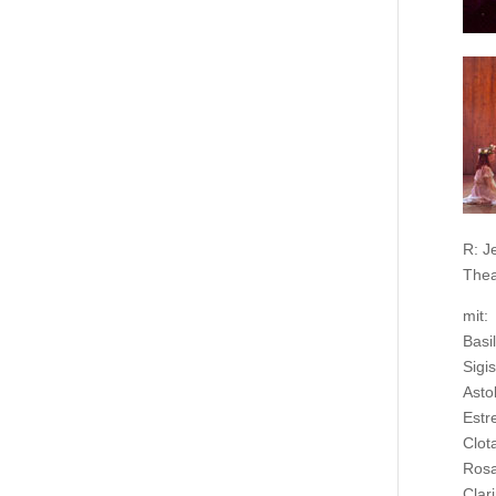
R: J
Thea
mit:
Bas
Sig
Ast
Est
Clo
Ros
Cla