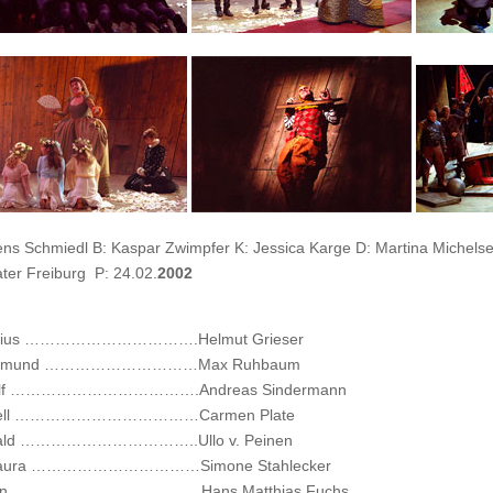
ens Schmiedl B: Kaspar Zwimpfer K: Jessica Karge D: Martina Michels
ter Freiburg P: 24.02.
2002
ilius …………………………….Helmut Grieser
ismund …………………………Max Ruhbaum
olf ……………………………….Andreas Sindermann
rell ………………………………Carmen Plate
tald ……………………………..Ullo v. Peinen
aura ……………………………Simone Stahlecker
rin ……………………………….Hans Matthias Fuchs