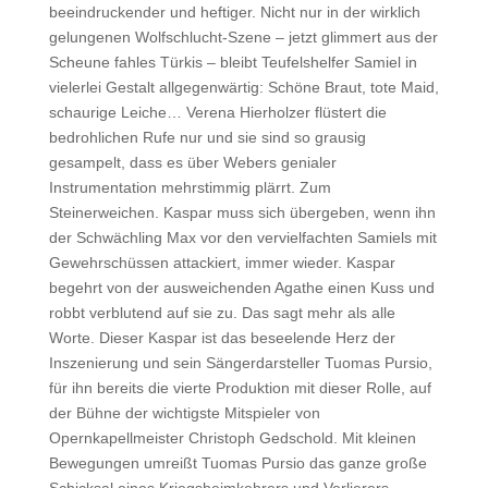
beeindruckender und heftiger. Nicht nur in der wirklich
gelungenen Wolfschlucht-Szene – jetzt glimmert aus der
Scheune fahles Türkis – bleibt Teufelshelfer Samiel in
vielerlei Gestalt allgegenwärtig: Schöne Braut, tote Maid,
schaurige Leiche… Verena Hierholzer flüstert die
bedrohlichen Rufe nur und sie sind so grausig
gesampelt, dass es über Webers genialer
Instrumentation mehrstimmig plärrt. Zum
Steinerweichen. Kaspar muss sich übergeben, wenn ihn
der Schwächling Max vor den vervielfachten Samiels mit
Gewehrschüssen attackiert, immer wieder. Kaspar
begehrt von der ausweichenden Agathe einen Kuss und
robbt verblutend auf sie zu. Das sagt mehr als alle
Worte. Dieser Kaspar ist das beseelende Herz der
Inszenierung und sein Sängerdarsteller Tuomas Pursio,
für ihn bereits die vierte Produktion mit dieser Rolle, auf
der Bühne der wichtigste Mitspieler von
Opernkapellmeister Christoph Gedschold. Mit kleinen
Bewegungen umreißt Tuomas Pursio das ganze große
Schicksal eines Kriegsheimkehrers und Verlierers.