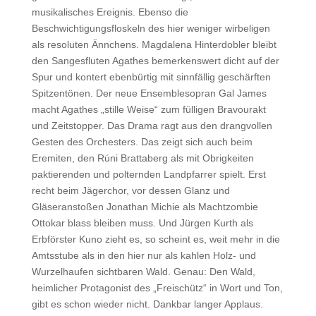
musikalisches Ereignis. Ebenso die
Beschwichtigungsfloskeln des hier weniger wirbeligen
als resoluten Ännchens. Magdalena Hinterdobler bleibt
den Sangesfluten Agathes bemerkenswert dicht auf der
Spur und kontert ebenbürtig mit sinnfällig geschärften
Spitzentönen. Der neue Ensemblesopran Gal James
macht Agathes „stille Weise“ zum fülligen Bravourakt
und Zeitstopper. Das Drama ragt aus den drangvollen
Gesten des Orchesters. Das zeigt sich auch beim
Eremiten, den Rúni Brattaberg als mit Obrigkeiten
paktierenden und polternden Landpfarrer spielt. Erst
recht beim Jägerchor, vor dessen Glanz und
Gläseranstoßen Jonathan Michie als Machtzombie
Ottokar blass bleiben muss. Und Jürgen Kurth als
Erbförster Kuno zieht es, so scheint es, weit mehr in die
Amtsstube als in den hier nur als kahlen Holz- und
Wurzelhaufen sichtbaren Wald. Genau: Den Wald,
heimlicher Protagonist des „Freischütz“ in Wort und Ton,
gibt es schon wieder nicht. Dankbar langer Applaus.