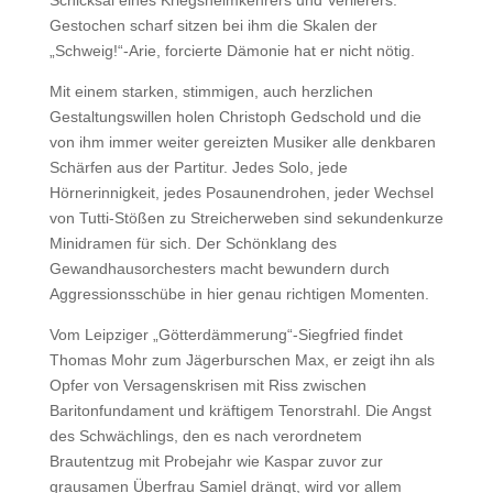
Gestochen scharf sitzen bei ihm die Skalen der
„Schweig!“-Arie, forcierte Dämonie hat er nicht nötig.
Mit einem starken, stimmigen, auch herzlichen
Gestaltungswillen holen Christoph Gedschold und die
von ihm immer weiter gereizten Musiker alle denkbaren
Schärfen aus der Partitur. Jedes Solo, jede
Hörnerinnigkeit, jedes Posaunendrohen, jeder Wechsel
von Tutti-Stößen zu Streicherweben sind sekundenkurze
Minidramen für sich. Der Schönklang des
Gewandhausorchesters macht bewundern durch
Aggressionsschübe in hier genau richtigen Momenten.
Vom Leipziger „Götterdämmerung“-Siegfried findet
Thomas Mohr zum Jägerburschen Max, er zeigt ihn als
Opfer von Versagenskrisen mit Riss zwischen
Baritonfundament und kräftigem Tenorstrahl. Die Angst
des Schwächlings, den es nach verordnetem
Brautentzug mit Probejahr wie Kaspar zuvor zur
grausamen Überfrau Samiel drängt, wird vor allem