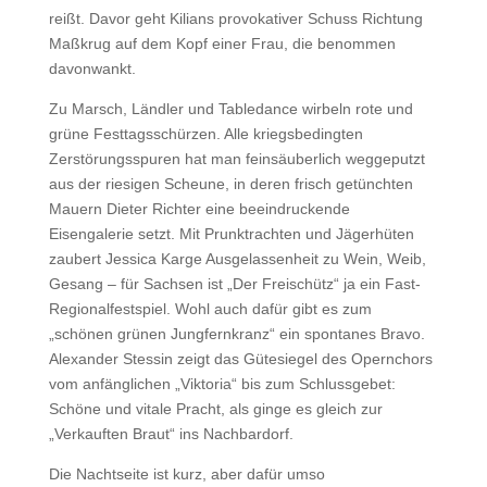
reißt. Davor geht Kilians provokativer Schuss Richtung
Maßkrug auf dem Kopf einer Frau, die benommen
davonwankt.
Zu Marsch, Ländler und Tabledance wirbeln rote und
grüne Festtagsschürzen. Alle kriegsbedingten
Zerstörungsspuren hat man feinsäuberlich weggeputzt
aus der riesigen Scheune, in deren frisch getünchten
Mauern Dieter Richter eine beeindruckende
Eisengalerie setzt. Mit Prunktrachten und Jägerhüten
zaubert Jessica Karge Ausgelassenheit zu Wein, Weib,
Gesang – für Sachsen ist „Der Freischütz“ ja ein Fast-
Regionalfestspiel. Wohl auch dafür gibt es zum
„schönen grünen Jungfernkranz“ ein spontanes Bravo.
Alexander Stessin zeigt das Gütesiegel des Opernchors
vom anfänglichen „Viktoria“ bis zum Schlussgebet:
Schöne und vitale Pracht, als ginge es gleich zur
„Verkauften Braut“ ins Nachbardorf.
Die Nachtseite ist kurz, aber dafür umso