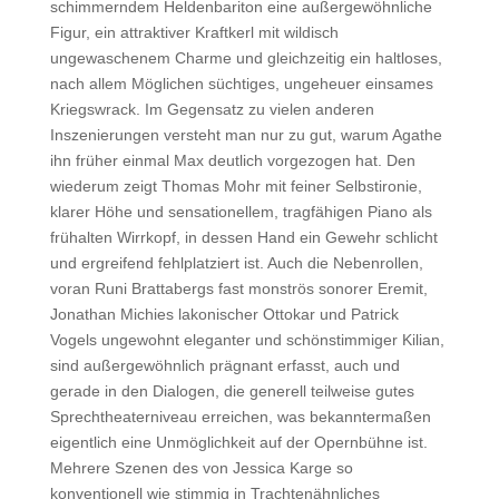
schimmerndem Heldenbariton eine außergewöhnliche
Figur, ein attraktiver Kraftkerl mit wildisch
ungewaschenem Charme und gleichzeitig ein haltloses,
nach allem Möglichen süchtiges, ungeheuer einsames
Kriegswrack. Im Gegensatz zu vielen anderen
Inszenierungen versteht man nur zu gut, warum Agathe
ihn früher einmal Max deutlich vorgezogen hat. Den
wiederum zeigt Thomas Mohr mit feiner Selbstironie,
klarer Höhe und sensationellem, tragfähigen Piano als
frühalten Wirrkopf, in dessen Hand ein Gewehr schlicht
und ergreifend fehlplatziert ist. Auch die Nebenrollen,
voran Runi Brattabergs fast monströs sonorer Eremit,
Jonathan Michies lakonischer Ottokar und Patrick
Vogels ungewohnt eleganter und schönstimmiger Kilian,
sind außergewöhnlich prägnant erfasst, auch und
gerade in den Dialogen, die generell teilweise gutes
Sprechtheaterniveau erreichen, was bekanntermaßen
eigentlich eine Unmöglichkeit auf der Opernbühne ist.
Mehrere Szenen des von Jessica Karge so
konventionell wie stimmig in Trachtenähnliches