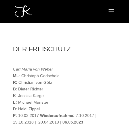
DER FREISCHÜTZ
Carl Maria von Weber
ML
: Christoph Gedschold
R:
Christian von Götz
B
: Dieter Richter
K
: Jessica Karge
L:
Michael Münster
D
: Heidi Zippel
P:
10.03.2017
Wiederaufnahme:
7.10.2017 |
19.10.2018 | 20.04.2019 |
06.05.2023