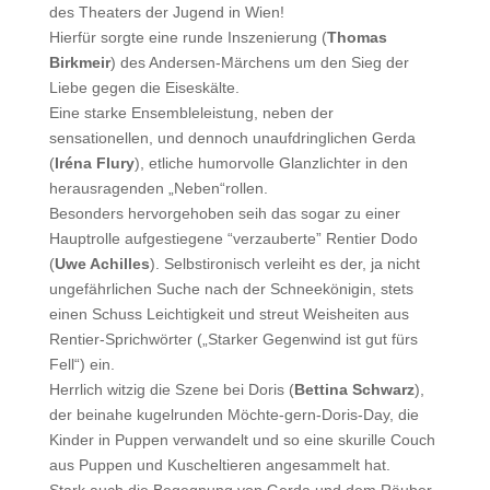
des Theaters der Jugend in Wien!
Hierfür sorgte eine runde Inszenierung (
Thomas
Birkmeir
) des Andersen-Märchens um den Sieg der
Liebe gegen die Eiseskälte.
Eine starke Ensembleleistung, neben der
sensationellen, und dennoch unaufdringlichen Gerda
(
Iréna Flury
), etliche humorvolle Glanzlichter in den
herausragenden „Neben“rollen.
Besonders hervorgehoben seih das sogar zu einer
Hauptrolle aufgestiegene “verzauberte” Rentier Dodo
(
Uwe Achilles
). Selbstironisch verleiht es der, ja nicht
ungefährlichen Suche nach der Schneekönigin, stets
einen Schuss Leichtigkeit und streut Weisheiten aus
Rentier-Sprichwörter („Starker Gegenwind ist gut fürs
Fell“) ein.
Herrlich witzig die Szene bei Doris (
Bettina Schwarz
),
der beinahe kugelrunden Möchte-gern-Doris-Day, die
Kinder in Puppen verwandelt und so eine skurille Couch
aus Puppen und Kuscheltieren angesammelt hat.