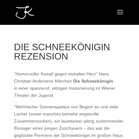
DIE SCHNEEKÖNIGIN
REZENSION
“Humorvoller Kampf gegen eiskaltes Herz” Hans
Christian Andersens Märchen
Die Schneekönigin
in einer spannend, witzigen Inszenierung im Wiener
Theater der Jugend
“Mehrfacher Szenenapplaus von Beginn an und viele
Lacher (sowie manches beinahe angstvolle
Zusammenzucken), ein lautstarker witzig zustimmender
Einsager eines jungen Zuschauers – das war die
geglückte Premiere der Schneekönigin im großen Haus