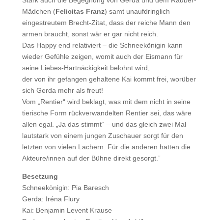
Stark auch die Begegnung von Gerda und dem Räuber-
Mädchen (
Felicitas Franz
) samt unaufdringlich
eingestreutem Brecht-Zitat, dass der reiche Mann den
armen braucht, sonst wär er gar nicht reich.
Das Happy end relativiert – die Schneekönigin kann
wieder Gefühle zeigen, womit auch der Eismann für
seine Liebes-Hartnäckigkeit belohnt wird,
der von ihr gefangen gehaltene Kai kommt frei, worüber
sich Gerda mehr als freut!
Vom „Rentier“ wird beklagt, was mit dem nicht in seine
tierische Form rückverwandelten Rentier sei, das wäre
allen egal. „Ja das stimmt“ – und das gleich zwei Mal
lautstark von einem jungen Zuschauer sorgt für den
letzten von vielen Lachern. Für die anderen hatten die
Akteure/innen auf der Bühne direkt gesorgt.”
Besetzung
Schneekönigin: Pia Baresch
Gerda: Iréna Flury
Kai: Benjamin Levent Krause