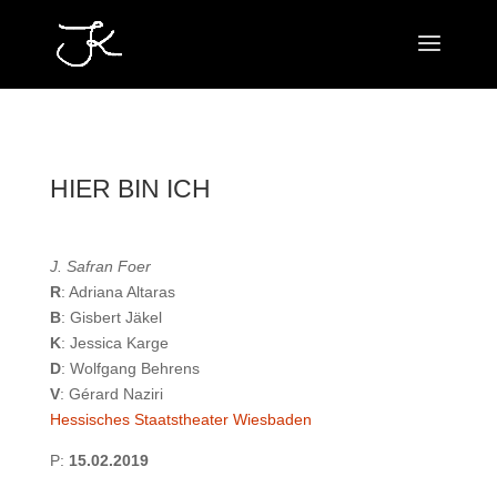
HIER BIN ICH
J. Safran Foer
R
: Adriana Altaras
B
: Gisbert Jäkel
K
: Jessica Karge
D
: Wolfgang Behrens
V
: Gérard Naziri
Hessisches Staatstheater Wiesbaden
P:
15.02.2019