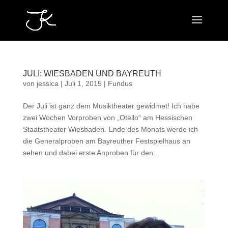
JULI: WIESBADEN UND BAYREUTH
von
jessica
|
Juli 1, 2015
|
Fundus
Der Juli ist ganz dem Musiktheater gewidmet! Ich habe
zwei Wochen Vorproben von „Otello“ am Hessischen
Staatstheater Wiesbaden. Ende des Monats werde ich
die Generalproben am Bayreuther Festspielhaus an
sehen und dabei erste Anproben für den...