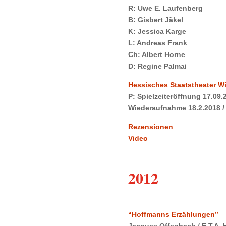
R: Uwe E. Laufenberg
B: Gisbert Jäkel
K: Jessica Karge
L: Andreas Frank
Ch: Albert Horne
D: Regine Palmai
Hessisches Staatstheater W
P: Spielzeiteröffnung 17.09.
Wiederaufnahme 18.2.2018 / 
Rezensionen
Video
2012
_________________
“Hoffmanns Erzählungen”
Jacques Offenbach / E.T.A.