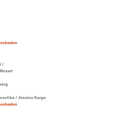
iesbaden
 /
 Mozart
berg
Ruschka / Jessica Karge
iesbaden