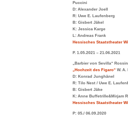
Puccini
D: Alexander Joell
R: Uwe E. Laufenberg
B: Gisbert Jäkel
K: Jessica Karge
L: Andreas Frank
Hessisches Staatstheater W
P. 1.05.2021 –
21.06.2021
„Barbier von Sevilla“ Rossini
„Hochzeit des Figaro“
W. A.
D: Konrad Junghänel
R: Tilo Nest / Uwe E. Laufen
B: Gisbert Jäke
K: Anne Buffetrille&Mirjam 
Hessisches Staatstheater W
P: 05./ 06.09.2020