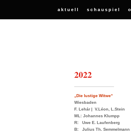
aktuell
schauspiel
2022
_________________
„Die lustige Witwe“
Wiesbaden
F. Leh
á
r | V.
Léon, L.Stein
ML: Johannes Klumpp
R: Uwe E. Laufenberg
B: Julius Th. Semmelmann