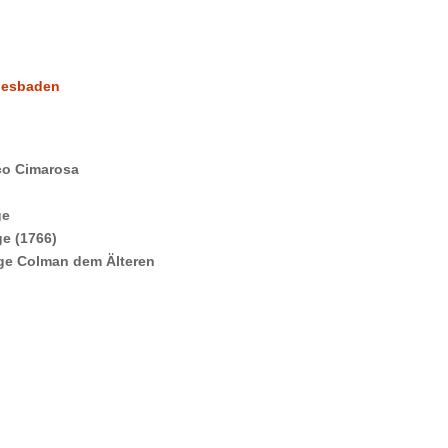
iesbaden
co Cimarosa
ge
e (1766)
ge Colman dem Älteren