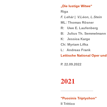
„Die lustige Witwe“
Riga
F. Leh
á
r | V.
Léon, L.Stein
ML: Thomas Rösner
R: Uwe E. Laufenberg
B: Julius Th. Semmelmann
K: Jessica Karge
Ch: Myriam Lifka
L: Andreas Frank
Lettische National Oper und 
P.
22.09.2022
2021
_________________
“Puccinis Triptychon“
Il Trittico