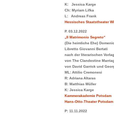
R
K: Jessica Karge
Ch: Myriam Lifka
L: Andreas Frank
Hessisches Staatstheater W
P. 03.12.2022
„Il Matrimonio Segreto“
(Die heimliche Ehe) Domeni
Libretto Giovanni Bertati
nach der literarischen Vorla
von The Clandestine Marriag
von David Garrick und Geor
ML:
Attilio Cremonesi
R:
Adriana Altaras
B:
Matthias Müller
K:
Jessica Karge
Kammerakademie Potsdam
Hans-Otto-Theater Potsdam
P:
11.11.2022